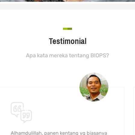
Irigasi Encomotion, Cisarua Lembang
Cisarua Lembang
Testimonial
Apa kata mereka tentang BIOPS?
READ MORE
ntu sekali untuk melakukan
Alhamd