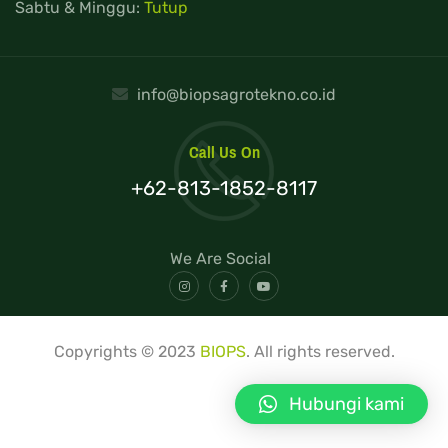
Sabtu & Minggu:
Tutup
info@biopsagrotekno.co.id
Call Us On
+62-813-1852-8117
We Are Social
Copyrights © 2023
BIOPS
. All rights reserved.
Hubungi kami