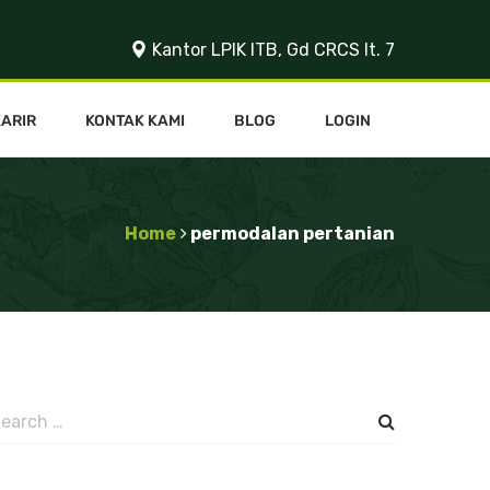
Kantor LPIK ITB, Gd CRCS lt. 7
KARIR
KONTAK KAMI
BLOG
LOGIN
Home
permodalan pertanian
earch
or: