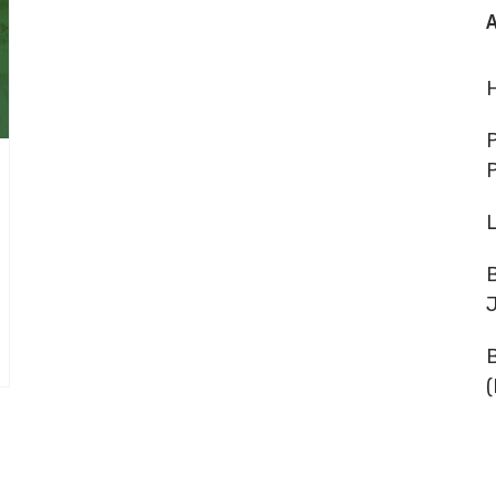
A
P
(