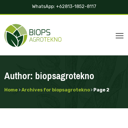
WhatsApp:
+62813-1852-8117
Author:
biopsagrotekno
Home
Archives for biopsagrotekno
Page 2