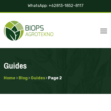
WhatsApp:
+62813-1852-8117
Guides
Home
Blog
Guides
Page 2