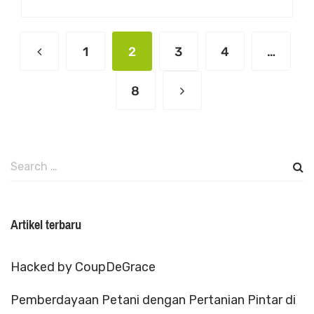
1
2
3
4
…
8
Search
for:
Artikel terbaru
Hacked by CoupDeGrace
Pemberdayaan Petani dengan Pertanian Pintar di