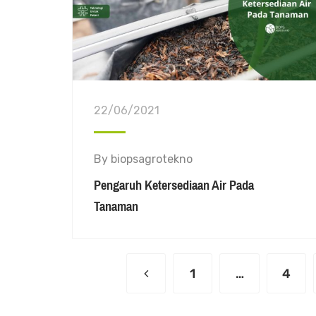
22/06/2021
By
biopsagrotekno
Pengaruh Ketersediaan Air Pada
Tanaman
1
…
4