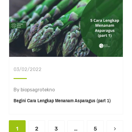
03/02/2022
By
biopsagrotekno
Begini Cara Lengkap Menanam Asparagus (part 1)
1
2
3
…
5