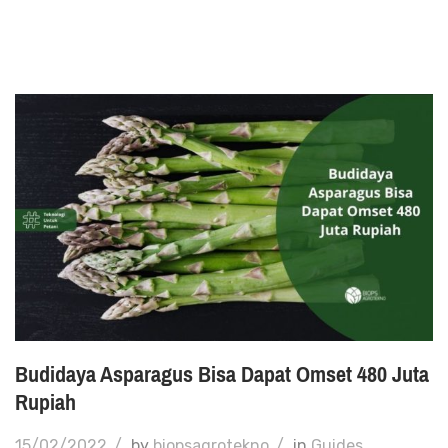
Budidaya Asparagus Bisa Dapat Omset 480 Juta
Rupiah
15/02/2022
/
by
biopsagrotekno
/
in
Guides