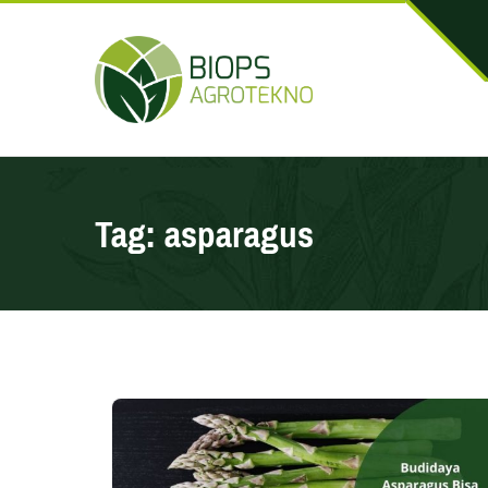
Tag:
asparagus