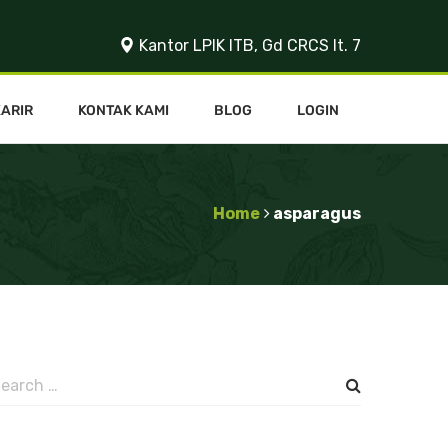
Kantor LPIK ITB, Gd CRCS lt. 7
KARIR
KONTAK KAMI
BLOG
LOGIN
Home
asparagus
earch
or: