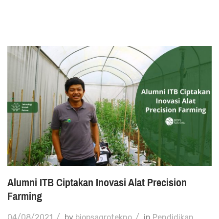
Alumni ITB Ciptakan Inovasi Alat Precision
Farming
04/08/2021
/
by
biopsagrotekno
/
in
Pendidikan