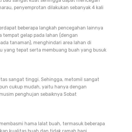
ki bau sangat kuat
sehingga dapat mencegah
arau, penyemprotan dilakukan sebanyak 4 kali
rdapat beberapa langkah pencegahan lainnya
 tempat gelap pada lahan (dengan
ada tanaman), menghindari area lahan di
ktu yang tepat serta membuang buah yang busuk
sitas sangat tinggi. Sehingga, metomil sangat
 pun cukup mudah, yaitu hanya dengan
 musim penghujan sebaiknya Sobat
 membasmi hama lalat buah, termasuk beberapa
an kualitas buah dan tidak ramah bagi