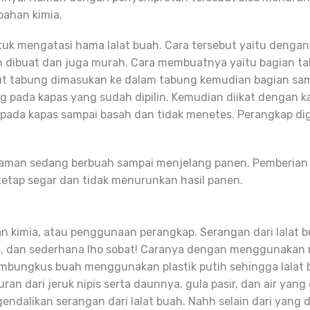
bahan kimia.
uk mengatasi hama lalat buah. Cara tersebut yaitu deng
 dibuat dan juga murah. Cara membuatnya yaitu bagian ta
ulut tabung dimasukan ke dalam tabung kemudian bagian s
ng pada kapas yang sudah dipilin. Kemudian diikat dengan
 pada kapas sampai basah dan tidak menetes. Perangkap d
aman sedang berbuah sampai menjelang panen. Pemberian at
 tetap segar dan tidak menurunkan hasil panen.
 kimia, atau penggunaan perangkap. Serangan dari lalat b
dan sederhana lho sobat! Caranya dengan menggunakan me
mbungkus buah menggunakan plastik putih sehingga lalat b
an dari jeruk nipis serta daunnya, gula pasir, dan air ya
alikan serangan dari lalat buah. Nahh selain dari yang di