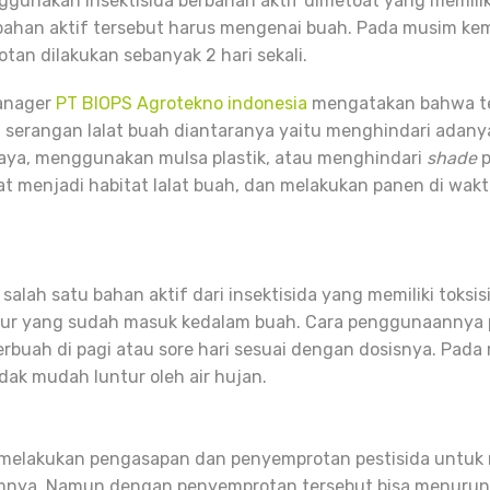
gunakan insektisida berbahan aktif dimetoat yang memili
bahan aktif tersebut harus mengenai buah. Pada musim kem
an dilakukan sebanyak 2 hari sekali.
Manager
PT BIOPS Agrotekno indonesia
mengatakan bahwa te
 serangan lalat buah diantaranya yaitu
menghindari adanya
ya, menggunakan mulsa plastik, atau menghindari
shade
p
 menjadi habitat lalat buah, dan melakukan panen di wa
 salah satu
bahan aktif dari insektisida yang memiliki toksi
lur yang sudah masuk kedalam buah. Cara penggunaannya
uah di pagi atau sore hari sesuai dengan dosisnya. Pada
dak mudah luntur oleh air hujan.
n melakukan pengasapan dan penyemprotan pestisida untuk
lumnya. Namun dengan penyemprotan tersebut bisa menurunk