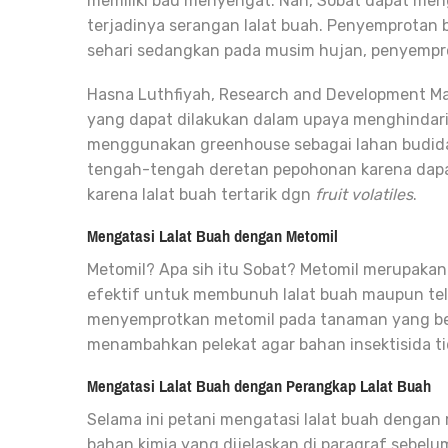
memiliki bau menyengat. Nah, Sobat dapat meng
terjadinya serangan lalat buah
. Penyemprotan 
sehari sedangkan pada musim hujan, penyemprot
Hasna Luthfiyah, Research and Development 
yang dapat dilakukan dalam upaya menghindari
menggunakan greenhouse sebagai lahan budida
tengah-tengah deretan pepohonan karena dapat
karena lalat buah tertarik dgn
fruit volatiles
.
Mengatasi Lalat Buah dengan Metomil
Metomil? Apa sih itu Sobat? Metomil merupakan
efektif untuk membunuh lalat buah maupun te
menyemprotkan metomil pada tanaman yang berb
menambahkan pelekat agar bahan insektisida ti
Mengatasi Lalat Buah dengan Perangkap Lalat Buah
Selama ini petani mengatasi lalat buah denga
bahan kimia yang dijelaskan di paragraf sebe