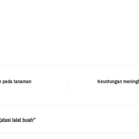
uah pada tanaman
Keuntungan meningk
atasi lalat buah
”