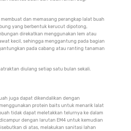
an membuat dan memasang perangkap lalat buah
bung yang berbentuk kerucut dipotong,
ambungan direkatkan menggunakan lem atau
 kawat kecil, sehingga menggantung pada bagian
igantungkan pada cabang atau ranting tanaman
raktan diulang setiap satu bulan sekali.
uah juga dapat dikendalikan dengan
nggunakan protein baits untuk menarik lalat
uah tidak dapat meletakkan telurnya ke dalam
ng dicampur dengan larutan EM4 untuk kemudian
sebutkan di atas, melakukan sanitasi lahan