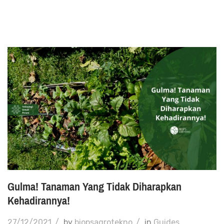
Gulma! Tanaman Yang Tidak Diharapkan
Kehadirannya!
27/12/2021
/
by
biopsagrotekno
/
in
Guides