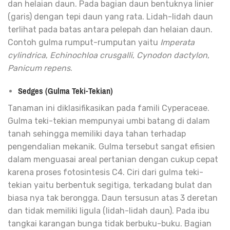
dan helaian daun.
Pada bagian daun bentuknya linier
(garis) dengan tepi daun yang rata
.
Lidah-lidah daun
terlihat pada batas antara pelepah dan helaian daun.
Contoh gulma rumput-rumputan yaitu
Imperata
cylindrica
,
Echinochloa crusgalli
,
Cynodon dactylon
,
Panicum repens
.
Sedges (Gulma Teki-Tekian)
Tanaman ini diklasifikasikan pada famili Cyperaceae.
Gulma teki-tekian mempunyai umbi batang di dalam
tanah sehingga memiliki daya tahan terhadap
pengendalian mekanik
.
Gulma tersebut sangat efisien
dalam menguasai areal pertanian dengan cukup cepat
karena proses fotosintesis C4. Ciri dari gulma teki-
tekian yaitu berbentuk segitiga, terkadang bulat dan
biasa nya tak berongga. Daun tersusun atas 3 deretan
dan tidak memiliki ligula (lidah-lidah daun). Pada ibu
tangkai karangan bunga tidak berbuku-buku. Bagian