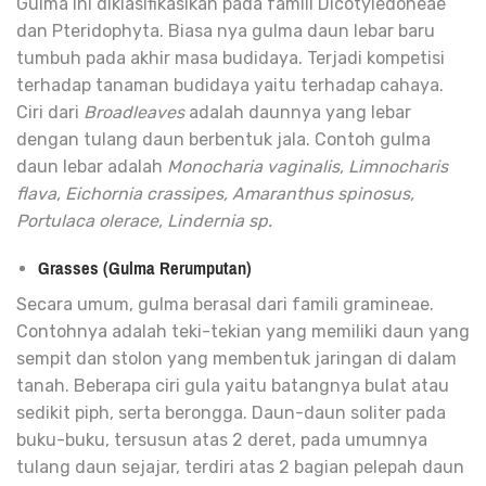
Gulma ini diklasifikasikan pada famili Dicotyledoneae
dan Pteridophyta
.
Biasa nya gulma daun lebar baru
tumbuh pada akhir masa budidaya. Terjadi kompetisi
terhadap tanaman budidaya yaitu terhadap cahaya.
Ciri dari
Broadleaves
adalah daunnya yang lebar
dengan tulang daun berbentuk jala. Contoh gulma
daun lebar adalah
Monocharia vaginalis, Limnocharis
flava, Eichornia crassipes, Amaranthus spinosus,
Portulaca olerace, Lindernia sp.
Grasses (Gulma Rerumputan)
Secara umum, gulma berasal dari famili gramineae.
Contohnya adalah teki-tekian yang memiliki daun yang
sempit dan stolon yang membentuk jaringan di dalam
tanah. Beberapa ciri gula yaitu batangnya bulat atau
sedikit piph, serta berongga. Daun-daun soliter pada
buku-buku, tersusun atas 2 deret, pada umumnya
tulang daun sejajar, terdiri atas 2 bagian pelepah daun