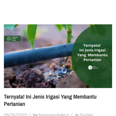
Ternyata! Ini Jenis Irigasi Yang Membantu
Pertanian
05/10/2021
/
by
biopsagrotekno
/
in
Guides